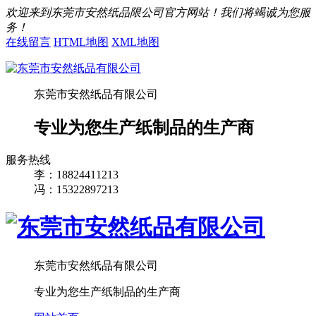
欢迎来到东莞市安然纸品限公司官方网站！我们将竭诚为您服
务！
在线留言
HTML地图
XML地图
东莞市安然纸品有限公司
专业为您生产纸制品的生产商
服务热线
李：18824411213
冯：15322897213
东莞市安然纸品有限公司
专业为您生产纸制品的生产商