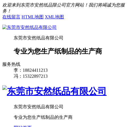
欢迎来到东莞市安然纸品限公司官方网站！我们将竭诚为您服
务！
在线留言
HTML地图
XML地图
东莞市安然纸品有限公司
专业为您生产纸制品的生产商
服务热线
李：18824411213
冯：15322897213
东莞市安然纸品有限公司
专业为您生产纸制品的生产商