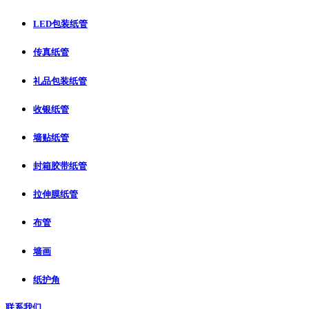
LED包装纸管
传真纸管
礼品包装纸管
收银纸管
墙贴纸管
封箱胶带纸管
拉伸膜纸管
布管
墙画
纸护角
联系我们