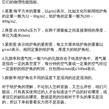
它们的物理性能指标。
1.基重:每平方米的重量，以g/m2表示。比如文化印刷用纸护角
的定量一般为32 ~ 80g/m2，纸护角的定量一般为200 ~
400g/m2。
2.厚度:在100kPa压力下，在两个测量板之间直接测得的厚度，
单位为毫米(mm)
3.紧密度:表示纸护角的紧密度，每立方厘米纸护角的重量以
g/cm3表示。相同定量的纸护角，厚度大的纸护角松。
4.孔隙率和透气性:一般70%的孔隙存在于纸质护角中。透气量
是指在一定的真空度下，每分钟的空气量或一定量的空气经过
一定面积的纸护角的时间，分别用ml/min或s/100ml表示。
5.膨胀率:纸护角在不同的温度下是湿润的还是湿润的。
对于纸护角的理解，不论别人怎样宣扬，又怎么评价，咱们只
能说，只有真实使用过的人才会知道这个产品的好在哪里，或
者说它的缺陷在哪里。数据是死的但相对于手头的事实是活
的，所以下单前要看实力而不是宣扬。