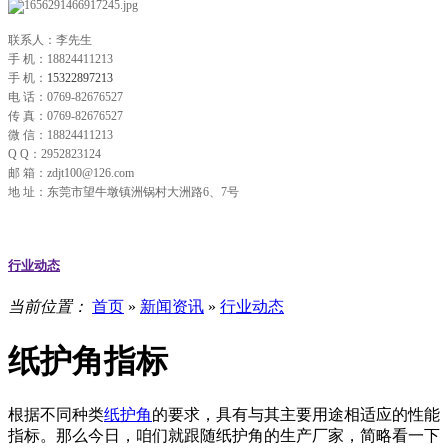
联系人：李先生
手 机：18824411213
手 机：
15322897213
电 话：0769-82676527
传 真：0769-82676527
微 信：18824411213
Q Q：2952823124
邮 箱：zdjt100@126.com
地 址：东莞市望牛墩镇洲锅村大洲路6、7号
行业动态
当前位置：
首页
»
新闻资讯
»
行业动态
纸护角指标
根据不同种类
纸护角
的要求，具有与其主要用途相适应的性能
指标。那么今日，咱们就跟随纸护角的生产厂家，简略看一下