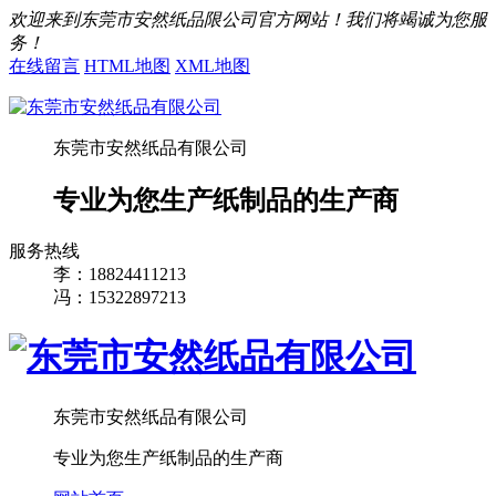
欢迎来到东莞市安然纸品限公司官方网站！我们将竭诚为您服
务！
在线留言
HTML地图
XML地图
东莞市安然纸品有限公司
专业为您生产纸制品的生产商
服务热线
李：18824411213
冯：15322897213
东莞市安然纸品有限公司
专业为您生产纸制品的生产商