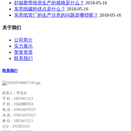
封箱胶带纸管生产的规格是什么？
2018-05-16
东莞纸罐的优点是什么？
2018-05-16
东莞纸管厂的生产注意的问题是哪些呢？
2018-05-16
关于我们
公司简介
实力展示
荣誉资质
联系我们
联系我们
联系人：李先生
手 机：18824411213
手 机：
15322897213
电 话：0769-82676527
传 真：0769-82676527
微 信：18824411213
Q Q：2952823124