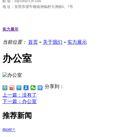
邮 箱：zdjt100@126.com
地 址：东莞市望牛墩镇洲锅村大洲路6、7号
实力展示
当前位置：
首页
»
关于我们
»
实力展示
办公室
分享到：
上一篇
：没有了
下一篇
：办公室
推荐新闻
more+