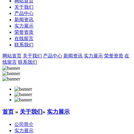
网站首页
关于我们
产品中心
新闻资讯
实力展示
荣誉资质
在线留言
联系我们
网站首页
关于我们
产品中心
新闻资讯
实力展示
荣誉资质
在
线留言
联系我们
首页
»
关于我们
»
实力展示
公司简介
实力展示