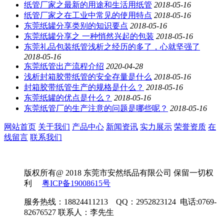
纸管厂家之最新的用途和生活用纸管
2018-05-16
纸管厂家之在工业中常见的使用特点
2018-05-16
东莞纸罐分享类别的知识要点
2018-05-16
东莞纸罐分享之 一种悄然兴起的包装
2018-05-16
东莞礼品包装纸管浅析之经历的多了，心就坚强了
2018-05-16
东莞纸管出产流程介绍
2020-04-28
浅析封箱胶带纸管的安全存量是什么
2018-05-16
封箱胶带纸管生产的规格是什么？
2018-05-16
东莞纸罐的优点是什么？
2018-05-16
东莞纸管厂的生产注意的问题是哪些呢？
2018-05-16
网站首页
关于我们
产品中心
新闻资讯
实力展示
荣誉资质
在
线留言
联系我们
版权所有@ 2018 东莞市安然纸品有限公司 保留一切权
利
粤ICP备19008615号
服务热线：18824411213 QQ：2952823124 电话:0769-
82676527 联系人：李先生